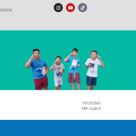
stória
PROXÍMO
PDF Lição 9