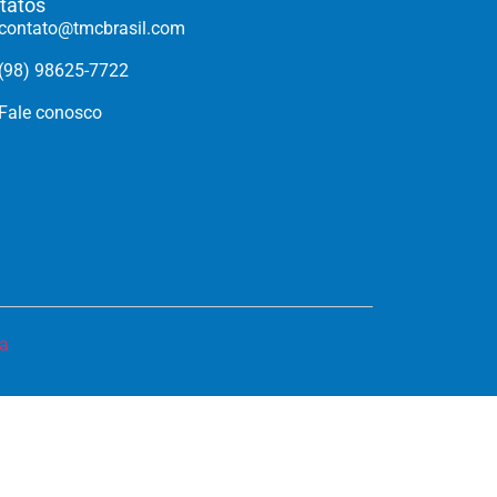
tatos
contato@tmcbrasil.com
(98) 98625-7722
Fale conosco
a