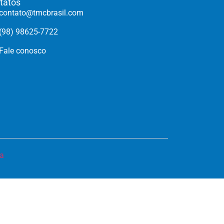
tatos
contato@tmcbrasil.com
(98) 98625-7722
Fale conosco
a