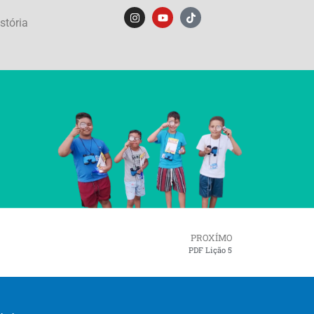
stória
PROXÍMO
PDF Lição 5